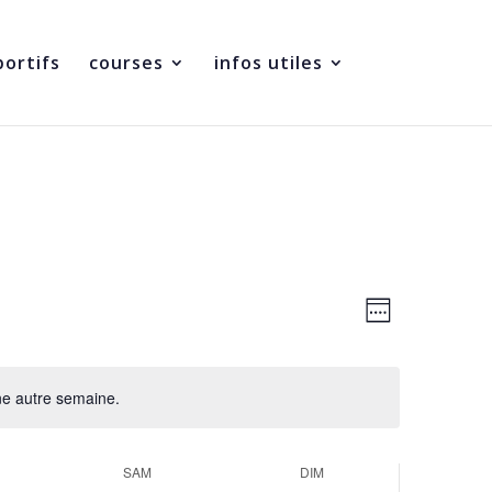
portifs
courses
infos utiles
Navigatio
Navigatio
de
Semaine
par
vues
consultati
Évènemen
ne autre semaine.
SAM
DIM