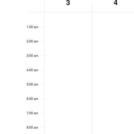
3
4
du
Évènements
lundi,
mardi,
No
No
12:00
août
août
am
events
events
3,
4,
1:00 am
on
on
2026
2026
this
this
2:00 am
day.
day.
3:00 am
4:00 am
5:00 am
6:00 am
7:00 am
8:00 am