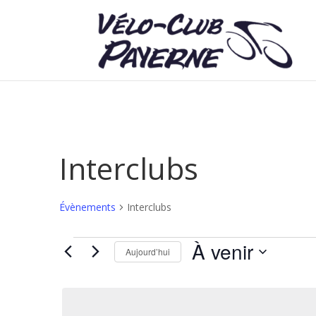
Interclubs
Évènements
Interclubs
Évènements
À venir
Aujourd’hui
Sélectionnez
une
date.