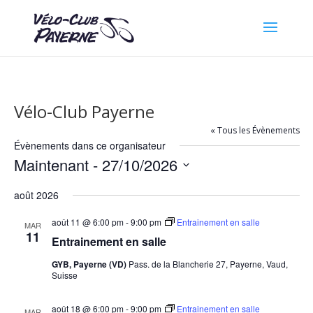
Vélo-Club Payerne
« Tous les Évènements
Évènements dans ce organisateur
Maintenant
 - 
27/10/2026
Sélectionnez
août 2026
une
date.
août 11 @ 6:00 pm
-
9:00 pm
Entrainement en salle
MAR
11
Entrainement en salle
GYB, Payerne (VD)
Pass. de la Blancherie 27, Payerne, Vaud,
Suisse
août 18 @ 6:00 pm
-
9:00 pm
Entrainement en salle
MAR