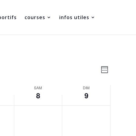
portifs
courses
infos utiles
Navigatio
Navigatio
de
Semaine
par
vues
consultati
Évènemen
SAM
DIM
8
9