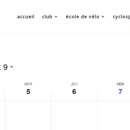
accueil
club
école de vélo
cyclos
t 9
MER
JEU
VEN
5
6
7