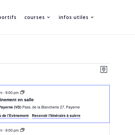
portifs
courses
infos utiles
Navigatio
Navigatio
de
Plan
par
vues
consultati
Évènemen
pm
-
9:00 pm
inement en salle
Payerne (VD)
Pass. de la Blancherie 27, Payerne
ls de l’Evènement
Recevoir l’Itinéraire à suivre
pm
-
9:00 pm