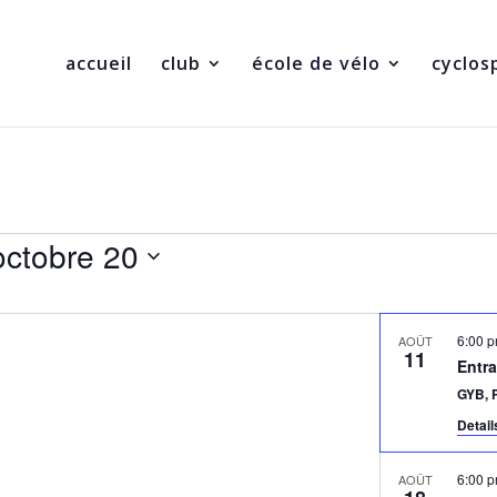
accueil
club
école de vélo
cyclos
octobre 20
6:00 
AOÛT
11
Entra
GYB, 
Detai
6:00 
AOÛT